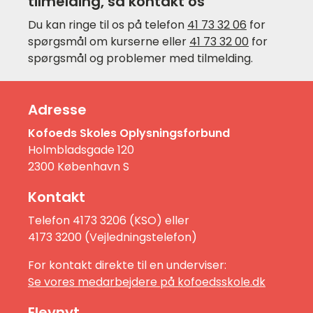
tilmelding, så kontakt os
Du kan ringe til os på telefon
41 73 32 06
for
spørgsmål om kurserne eller
41 73 32 00
for
spørgsmål og problemer med tilmelding.
Adresse
Kofoeds Skoles Oplysningsforbund
Holmbladsgade 120
2300 København S
Kontakt
Telefon 4173 3206 (KSO) eller
4173 3200 (Vejledningstelefon)
For kontakt direkte til en underviser:
Se vores medarbejdere på kofoedsskole.dk
Elevnyt